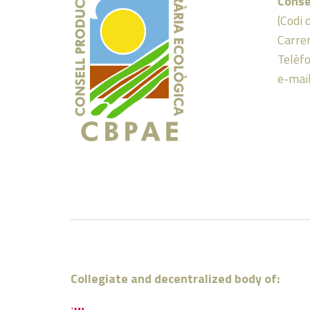
Conse
(Codi 
Carrer
Telèf
e-mai
Collegiate and decentralized body of: