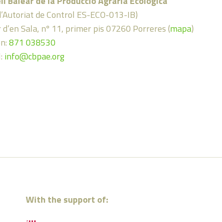
ll Balear de la Producció Agrària Ecològica
d’Autoriat de Control ES-ECO-013-IB)
 d’en Sala, nº 11, primer pis 07260 Porreres (
mapa
)
on:
871 038530
l:
info@cbpae.org
With the support of: