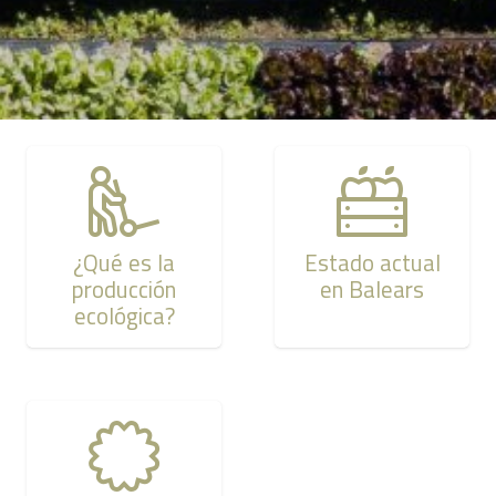
¿Qué es la
Estado actual
producción
en Balears
ecológica?