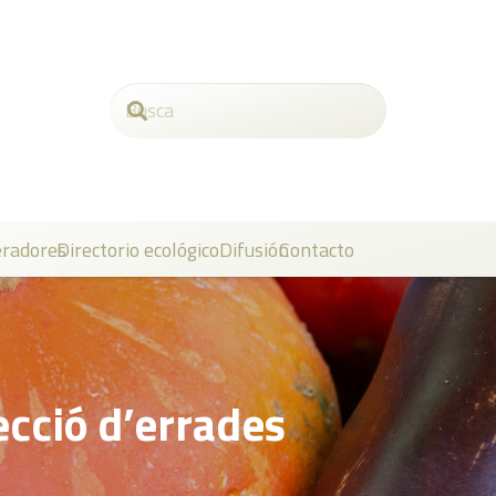
radores
Directorio ecológico
Difusión
Contacto
ecció d’errades