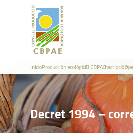
Inicio
Producción ecológica
El CBPAE
Inscripción
Ope
Decret 1994 – corr