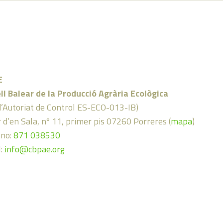
E
ll Balear de la Producció Agrària Ecològica
d’Autoriat de Control ES-ECO-013-IB)
 d’en Sala, nº 11, primer pis 07260 Porreres (
mapa
)
ono:
871 038530
l:
info@cbpae.org