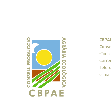
CBPA
Conse
(Codi 
Carrer
Teléf
e-mai