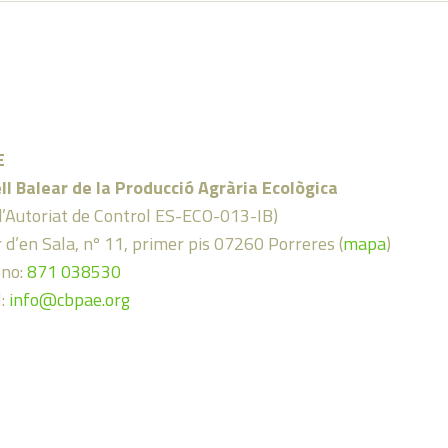
E
ll Balear de la Producció Agrària Ecològica
d’Autoriat de Control ES-ECO-013-IB)
 d’en Sala, nº 11, primer pis 07260 Porreres (
mapa
)
ono:
871 038530
l:
info@cbpae.org