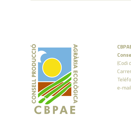
CBPA
Conse
(Codi 
Carrer
Teléf
e-mai