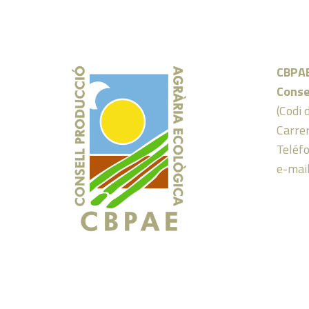
CBPA
Conse
(Codi 
Carrer
Teléf
e-mai