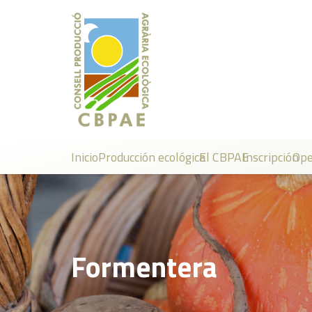
Inicio
Producción ecológica
El CBPAE
Inscripción
Ope
Formentera