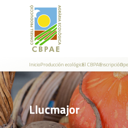
Inicio
Producción ecológica
El CBPAE
Inscripción
Ope
Llucmajor