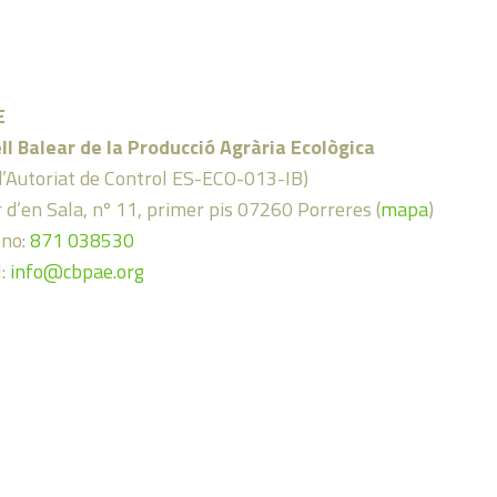
E
ll Balear de la Producció Agrària Ecològica
d’Autoriat de Control ES-ECO-013-IB)
 d’en Sala, nº 11, primer pis 07260 Porreres (
mapa
)
ono:
871 038530
l:
info@cbpae.org