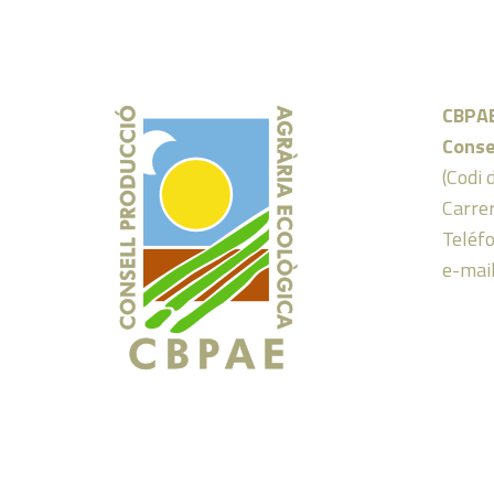
CBPA
Conse
(Codi 
Carrer
Teléf
e-mai