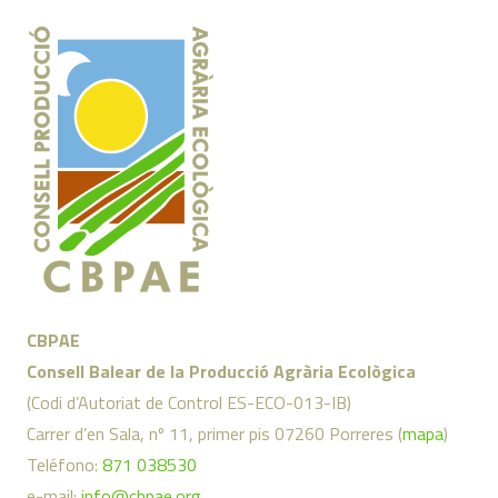
CBPAE
Consell Balear de la Producció Agrària Ecològica
(Codi d’Autoriat de Control ES-ECO-013-IB)
Carrer d’en Sala, nº 11, primer pis 07260 Porreres (
mapa
)
Teléfono:
871 038530
e-mail:
info@cbpae.org