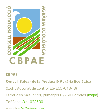
CBPAE
Consell Balear de la Producció Agrària Ecològica
(Codi d’Autoriat de Control ES-ECO-013-IB)
Carrer d’en Sala, nº 11, primer pis 07260 Porreres (
mapa
)
Teléfono:
871 038530
e-mail:
info@cbpae.org