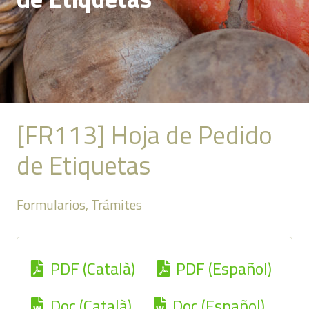
[FR113] Hoja de Pedido
de Etiquetas
Formularios
,
Trámites
PDF (Català)
PDF (Español)
Doc (Català)
Doc (Español)