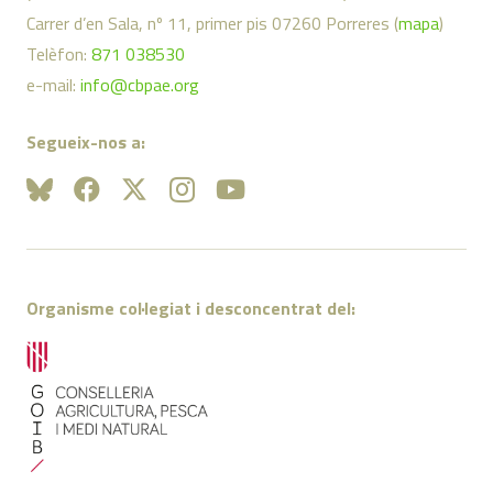
Carrer d’en Sala, nº 11, primer pis 07260 Porreres (
mapa
)
Telèfon:
871 038530
e-mail:
info@cbpae.org
Segueix-nos a:
Organisme col·legiat i desconcentrat del: