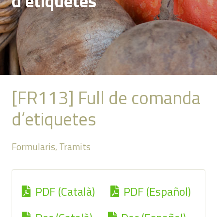
d’etiquetes
[FR113] Full de comanda
d’etiquetes
Formularis
,
Tramits
PDF (Català)
PDF (Español)