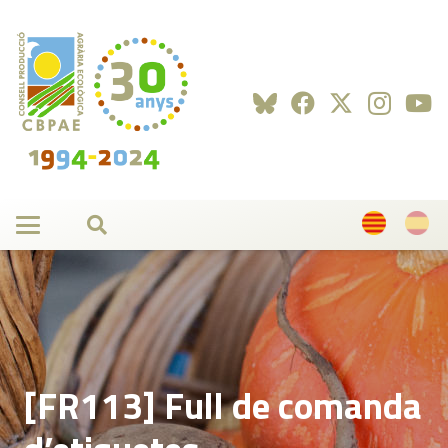
[FR113] Full de comanda