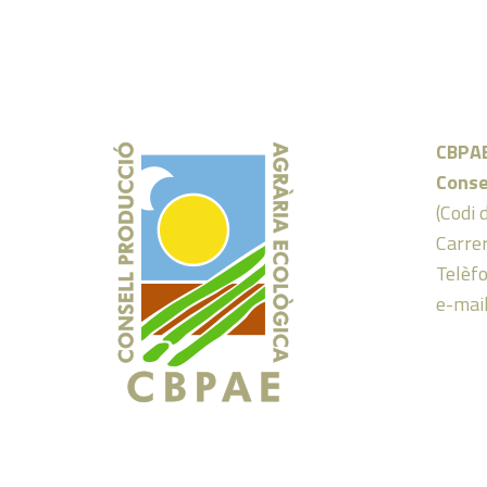
CBPA
Conse
(Codi 
Carrer
Telèf
e-mai