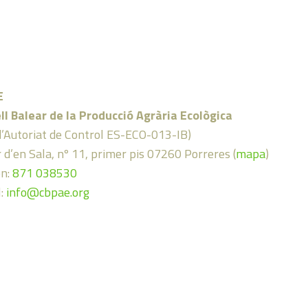
E
ll Balear de la Producció Agrària Ecològica
d’Autoriat de Control ES-ECO-013-IB)
 d’en Sala, nº 11, primer pis 07260 Porreres (
mapa
)
on:
871 038530
l:
info@cbpae.org