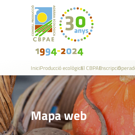
Inici
Producció ecològica
El CBPAE
Inscripció
Operad
Mapa web