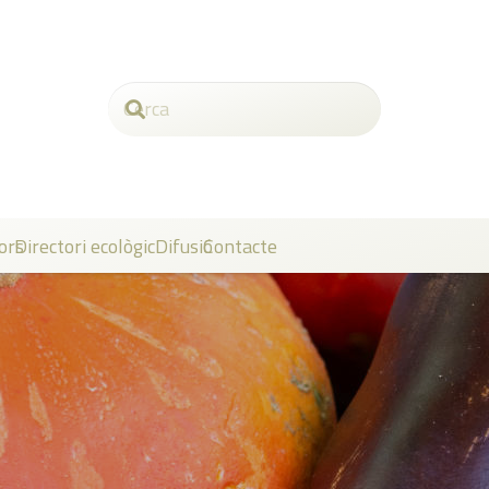
ors
Directori ecològic
Difusió
Contacte