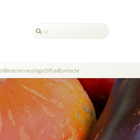
ors
Directori ecològic
Difusió
Contacte