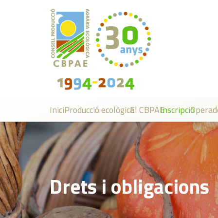
Inici
Producció ecològica
El CBPAE
Inscripció
Operad
Drets i obligacions