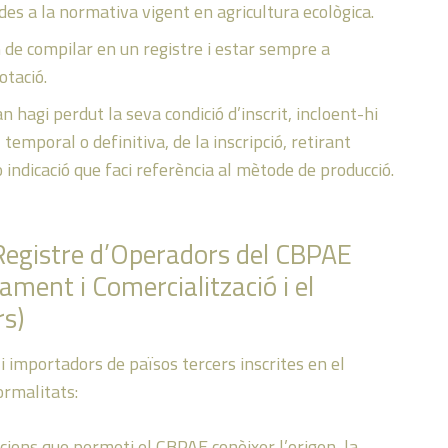
es a la normativa vigent en agricultura ecològica.
 de compilar en un registre i estar sempre a
otació.
 hagi perdut la seva condició d’inscrit, incloent-hi
 temporal o definitiva, de la inscripció, retirant
 indicació que faci referència al mètode de producció.
l Registre d’Operadors del CBPAE
ament i Comercialització i el
rs)
 i importadors de països tercers inscrites en el
rmalitats:
ions que permeti el CBPAE conèixer l’origen, la