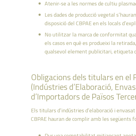
Atenir-se a les normes de cultiu plasmad
Les dades de producció vegetal s’hauran
disposició del CBPAE en els locals d’expl
No utilitzar la marca de conformitat quan
els casos en què es produeixi la retirada,
qualsevol element publicitari, etiqueta o
Obligacions dels titulars en e
(Indústries d’Elaboració, Envas
d’Importadors de Països Terce
Els titulars d’indústries d’elaboració i envasat
CBPAE hauran de complir amb les següents fo
Dur una comptabilitat mitjançant anotac