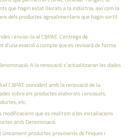
ts que hagin estat lliurats a la indústria, així com la
taris dels productes agroalimentaris que hagin sortit
ndes i enviar-la al CBPAE. L’entrega de
 d’una exacció a compte que es revisarà de forma
 Denominació. A la renovació s’actualitzaran les dades
à el CBPAE coincidint amb la renovació de la
ades sobre els productes elaborats i envasats,
ductes, etc.
dificacions que es realitzin a les instal·lacions
roductes amb Denominació.
nt únicament productes provinents de finques i