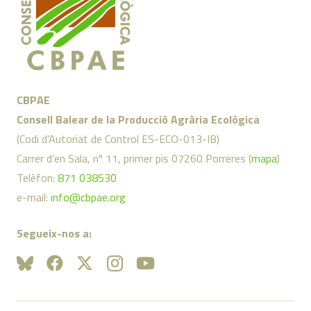
CBPAE
Consell Balear de la Producció Agrària Ecològica
(Codi d’Autoriat de Control ES-ECO-013-IB)
Carrer d’en Sala, nº 11, primer pis 07260 Porreres (
mapa
)
Telèfon:
871 038530
e-mail:
info@cbpae.org
Segueix-nos a: