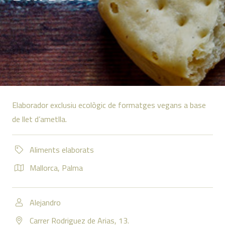
Elaborador exclusiu ecològic de formatges vegans a base
de llet d’ametlla.
Aliments elaborats
Mallorca
,
Palma
Alejandro
Carrer Rodriguez de Arias, 13.