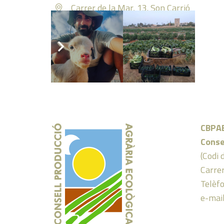
Carrer de la Mar, 13. Son Carrió
Instagram
CBPA
Conse
(Codi 
Carrer
Telèf
e-mai