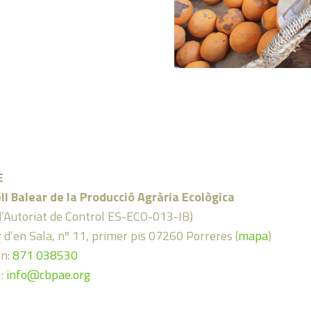
E
ll Balear de la Producció Agrària Ecològica
d’Autoriat de Control ES-ECO-013-IB)
 d’en Sala, nº 11, primer pis 07260 Porreres (
mapa
)
on:
871 038530
l:
info@cbpae.org