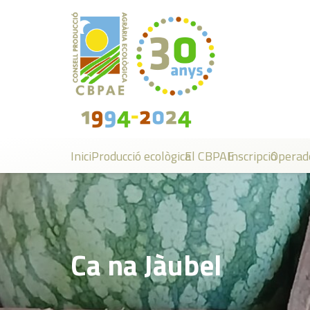
Inici
Producció ecològica
El CBPAE
Inscripció
Operad
Ca na Jàubel