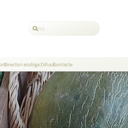
ors
Directori ecològic
Difusió
Contacte