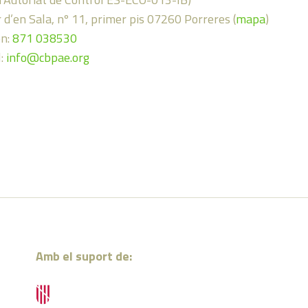
 d’en Sala, nº 11, primer pis 07260 Porreres (
mapa
)
on:
871 038530
l:
info@cbpae.org
Amb el suport de: