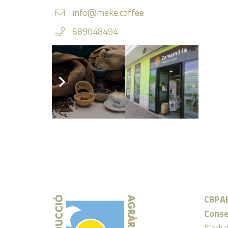
info@meke.coffee
689048494
https://meke.coffee/
Facebook
CBPA
Conse
(Codi 