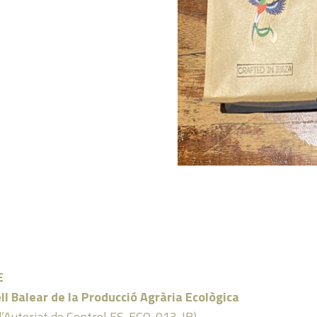
E
ll Balear de la Producció Agrària Ecològica
d’Autoriat de Control ES-ECO-013-IB)