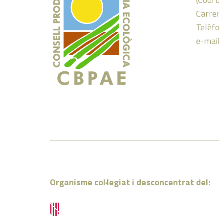
Carrer
Telèf
e-mai
Organisme col·legiat i desconcentrat del: