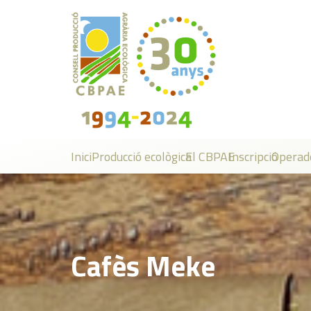
Inici
Producció ecològica
El CBPAE
Inscripció
Operad
Cafès Meke