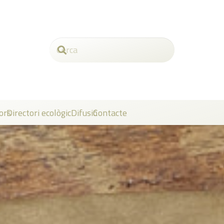
ors
Directori ecològic
Difusió
Contacte