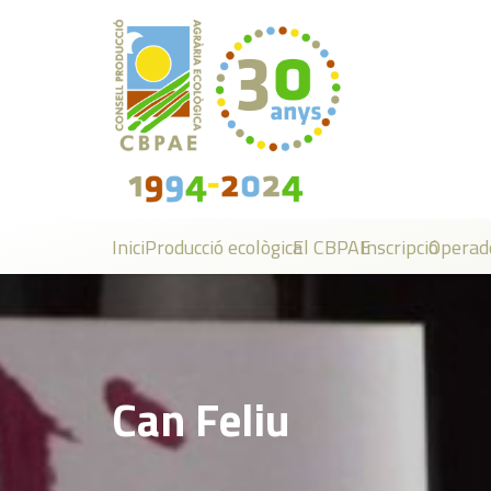
Inici
Producció ecològica
El CBPAE
Inscripció
Operad
Can Feliu