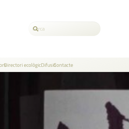
ors
Directori ecològic
Difusió
Contacte