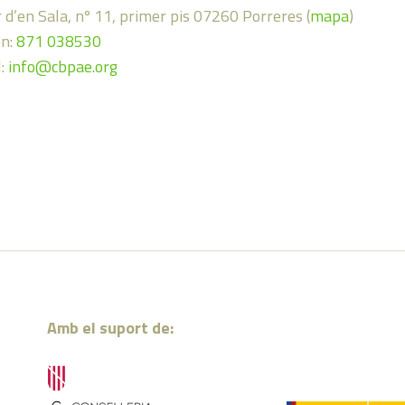
 d’en Sala, nº 11, primer pis 07260 Porreres (
mapa
)
on:
871 038530
l:
info@cbpae.org
Amb el suport de: