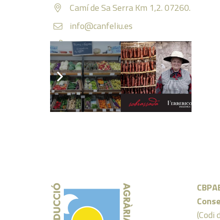
Camí de Sa Serra Km 1,2. 07260.
info@canfeliu.es
971944153
https://www.canfeliu.es/bodega
Facebook
Instagram
CBPA
Conse
(Codi 