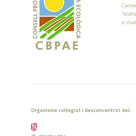
Carrer
Telèf
e-mai
Organisme col·legiat i desconcentrat del: