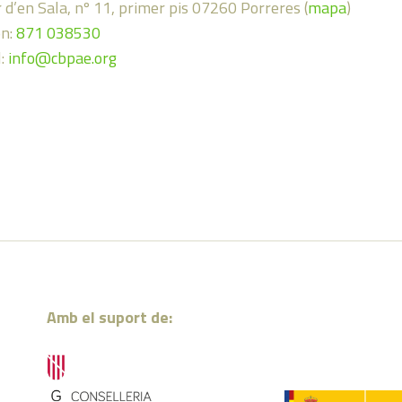
 d’en Sala, nº 11, primer pis 07260 Porreres (
mapa
)
on:
871 038530
l:
info@cbpae.org
Amb el suport de: