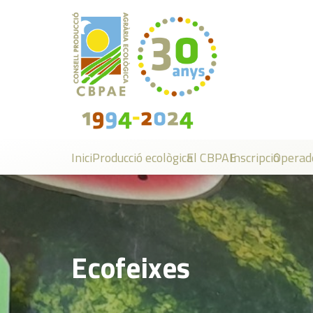
Inici
Producció ecològica
El CBPAE
Inscripció
Operad
Ecofeixes