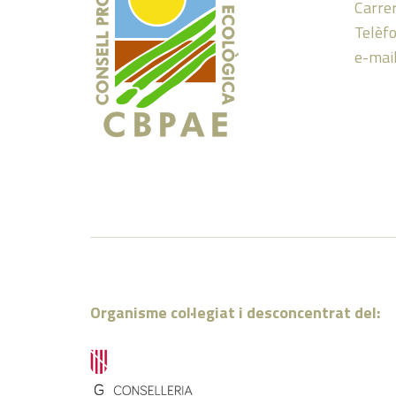
Carrer
Telèf
e-mai
Organisme col·legiat i desconcentrat del: