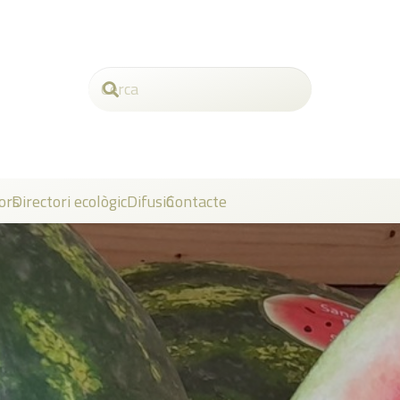
ors
Directori ecològic
Difusió
Contacte