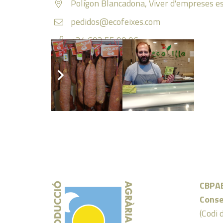
Polígon Blancadona, Viver d'empreses es
pedidos@ecofeixes.com
+34 693 55 99 96
https://www.ecofeixes.com
Facebook
Instagram
CBPA
Conse
(Codi 