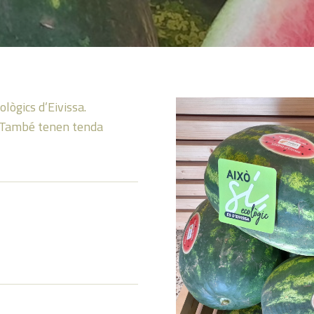
lògics d’Eivissa.
s. També tenen tenda