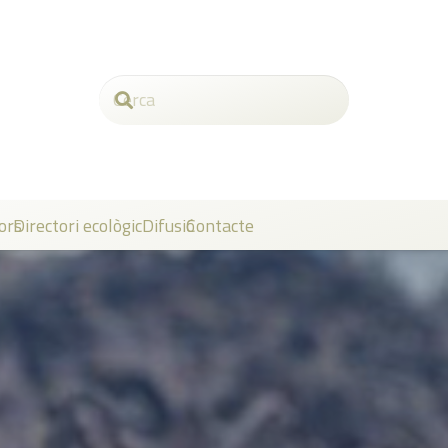
ors
Directori ecològic
Difusió
Contacte