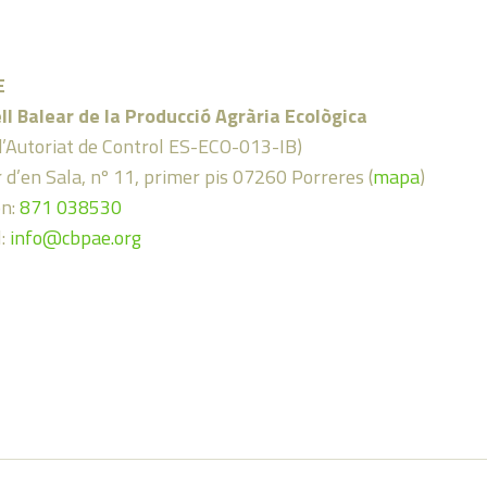
E
ll Balear de la Producció Agrària Ecològica
d’Autoriat de Control ES-ECO-013-IB)
 d’en Sala, nº 11, primer pis 07260 Porreres (
mapa
)
on:
871 038530
l:
info@cbpae.org