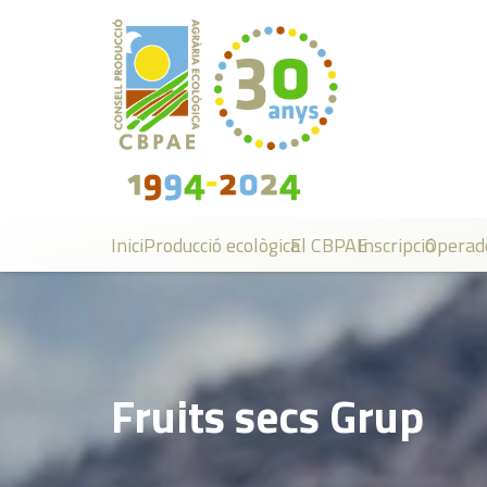
Inici
Producció ecològica
El CBPAE
Inscripció
Operad
Fruits secs Grup