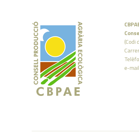
CBPA
Conse
(Codi 
Carrer
Telèf
e-mai