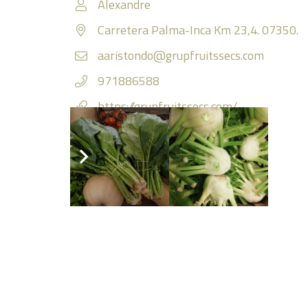
Alexandre
Carretera Palma-Inca Km 23,4. 07350.
aaristondo@grupfruitssecs.com
971886588
https://grupfruitssecs.com/
Facebook
Instagram