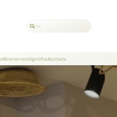
ors
Directori ecològic
Difusió
Contacte