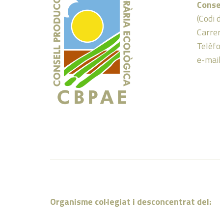
Conse
(Codi 
Carrer
Telèf
e-mai
Organisme col·legiat i desconcentrat del: