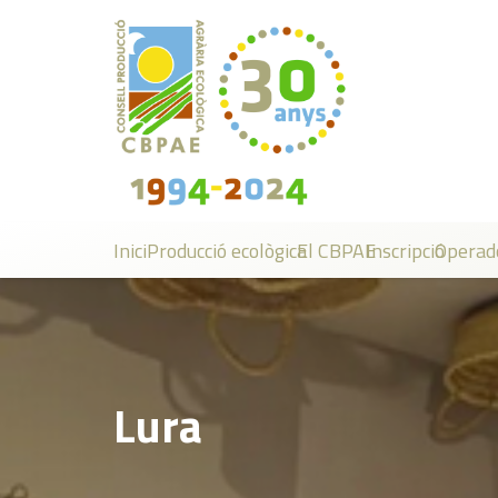
Inici
Producció ecològica
El CBPAE
Inscripció
Operad
Lura