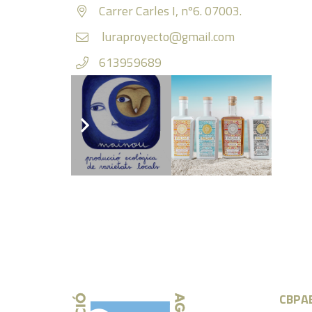
Carrer Carles I, nº6. 07003.
luraproyecto@gmail.com
613959689
Instagram
CBPA