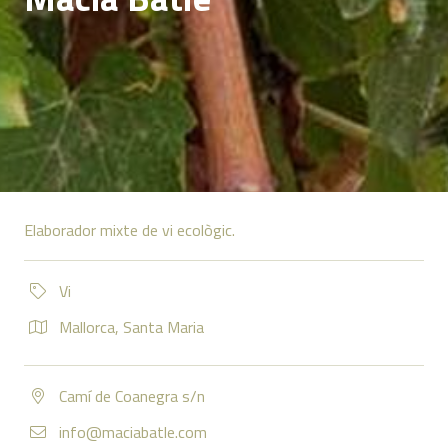
Elaborador mixte de vi ecològic.
Vi
Mallorca
,
Santa Maria
Camí de Coanegra s/n
info@maciabatle.com