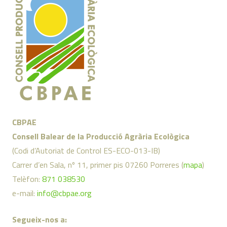
CBPAE
Consell Balear de la Producció Agrària Ecològica
(Codi d’Autoriat de Control ES-ECO-013-IB)
Carrer d’en Sala, nº 11, primer pis 07260 Porreres (
mapa
)
Telèfon:
871 038530
e-mail:
info@cbpae.org
Segueix-nos a: