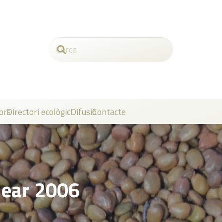
ors
Directori ecològic
Difusió
Contacte
ear 2006