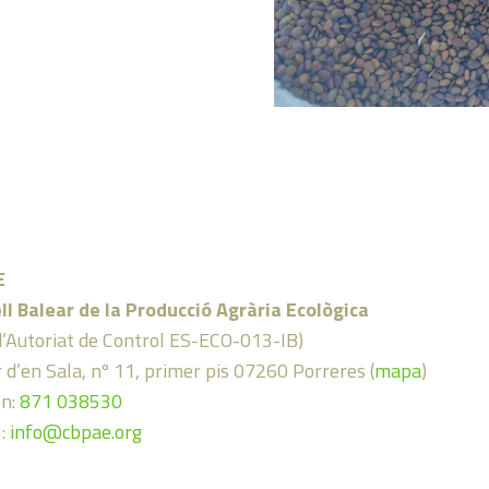
E
ll Balear de la Producció Agrària Ecològica
d’Autoriat de Control ES-ECO-013-IB)
 d’en Sala, nº 11, primer pis 07260 Porreres (
mapa
)
on:
871 038530
l:
info@cbpae.org