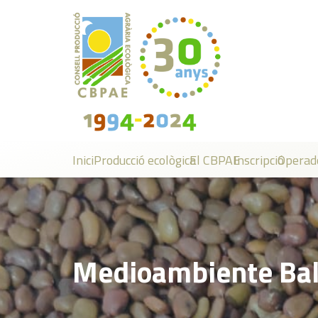
Inici
Producció ecològica
El CBPAE
Inscripció
Operad
Medioambiente Bal