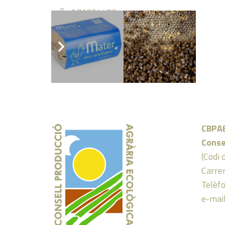
971604480
CBPA
Conse
(Codi 
Carrer
Telèf
e-mai