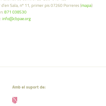
 d’en Sala, nº 11, primer pis 07260 Porreres (
mapa
)
on:
871 038530
l:
info@cbpae.org
Amb el suport de: