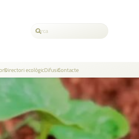
ors
Directori ecològic
Difusió
Contacte