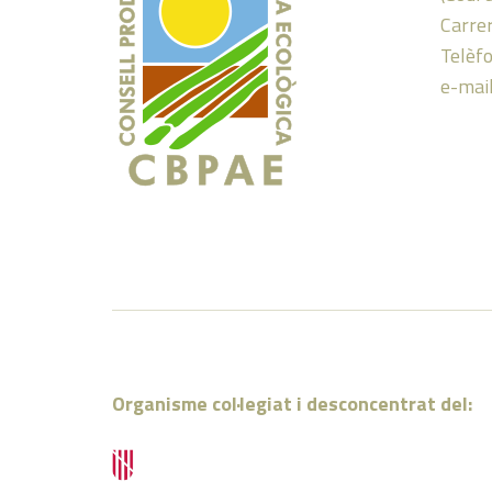
Carrer
Telèf
e-mai
Organisme col·legiat i desconcentrat del: