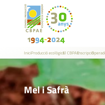
Inici
Producció ecològica
El CBPAE
Inscripció
Operad
Mel i Safrà