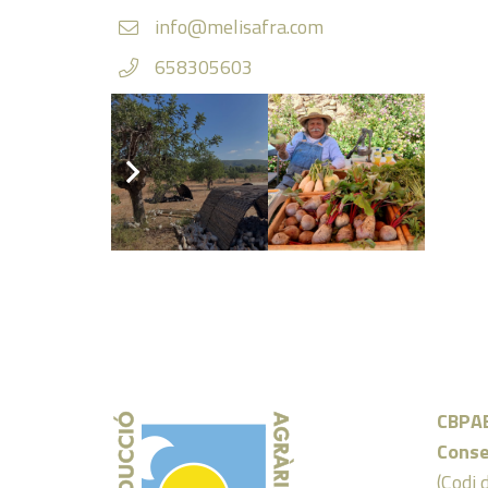
info@melisafra.com
658305603
https://melisafra.com/
Instagram
CBPA
Conse
(Codi 