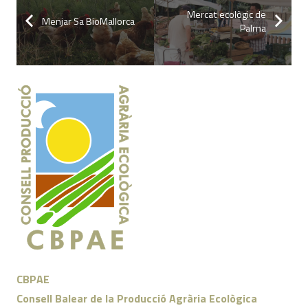
Mercat ecològic de
Menjar Sa BioMallorca
Palma
CBPAE
Consell Balear de la Producció Agrària Ecològica