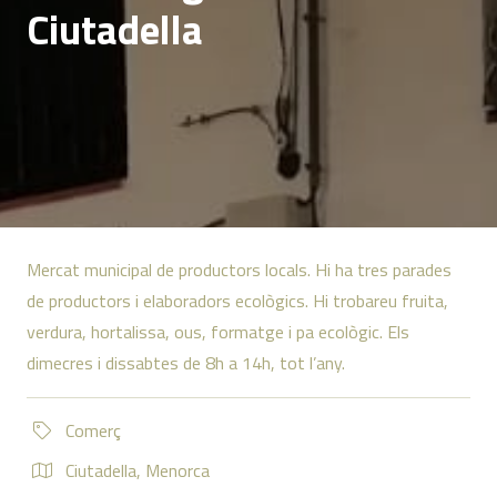
Ciutadella
Mercat municipal de productors locals. Hi ha tres parades
de productors i elaboradors ecològics. Hi trobareu fruita,
verdura, hortalissa, ous, formatge i pa ecològic. Els
dimecres i dissabtes de 8h a 14h, tot l’any.
Comerç
Ciutadella
,
Menorca