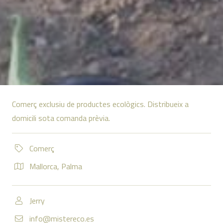
Comerç exclusiu de productes ecològics. Distribueix a
domicili sota comanda prèvia.
Comerç
Mallorca
,
Palma
Jerry
info@mistereco.es