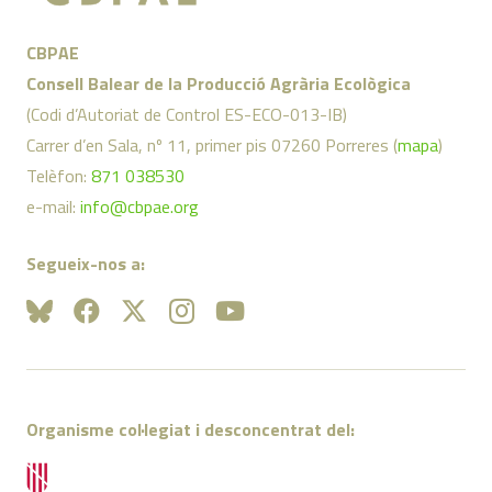
CBPAE
Consell Balear de la Producció Agrària Ecològica
(Codi d’Autoriat de Control ES-ECO-013-IB)
Carrer d’en Sala, nº 11, primer pis 07260 Porreres (
mapa
)
Telèfon:
871 038530
e-mail:
info@cbpae.org
Segueix-nos a:
Organisme col·legiat i desconcentrat del: