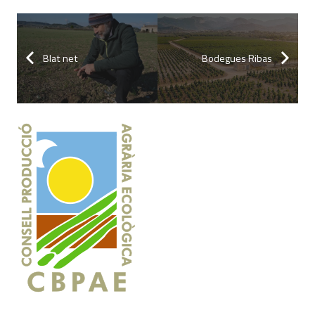
Blat net
Bodegues Ribas