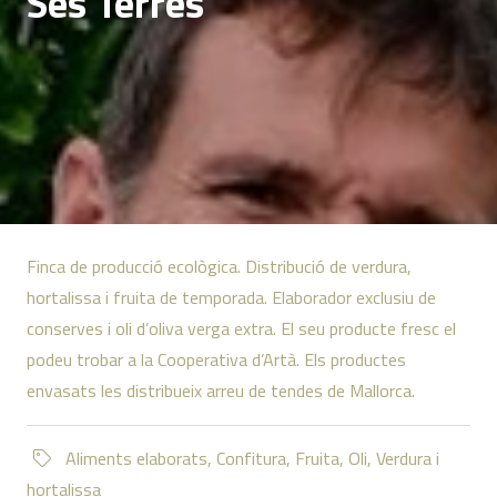
Ses Terres
Finca de producció ecològica. Distribució de verdura,
hortalissa i fruita de temporada. Elaborador exclusiu de
conserves i oli d’oliva verga extra. El seu producte fresc el
podeu trobar a la Cooperativa d’Artà. Els productes
envasats les distribueix arreu de tendes de Mallorca.
Aliments elaborats
,
Confitura
,
Fruita
,
Oli
,
Verdura i
hortalissa