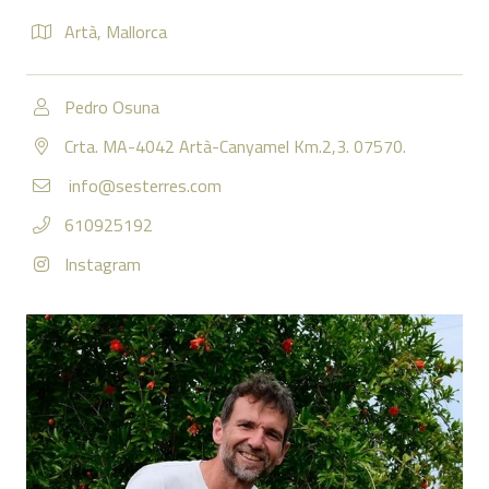
Artà
,
Mallorca
Pedro Osuna
Crta. MA-4042 Artà-Canyamel Km.2,3. 07570.
info@sesterres.com
610925192
Instagram