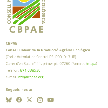
CBPAE
Consell Balear de la Producció Agrària Ecològica
(Codi d’Autoriat de Control ES-ECO-013-IB)
Carrer d’en Sala, nº 11, primer pis 07260 Porreres (
mapa
)
Telèfon:
871 038530
e-mail:
info@cbpae.org
Segueix-nos a: