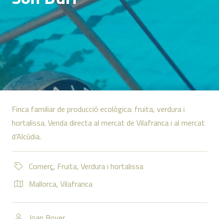
Finca familiar de producció ecològica: fruita, verdura i
hortalissa. Venda directa al mercat de Vilafranca i al mercat
d’Alcúdia.
Comerç
,
Fruita
,
Verdura i hortalissa
Mallorca
,
Vilafranca
Joan Bover