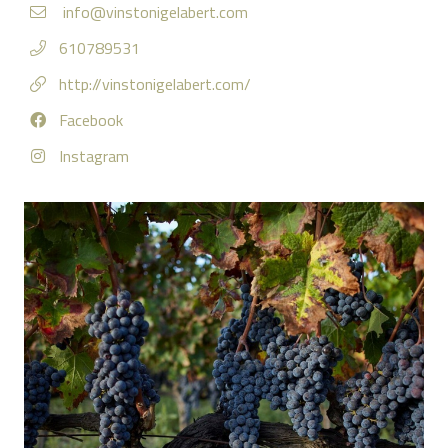
info@vinstonigelabert.com
610789531
http://vinstonigelabert.com/
Facebook
Instagram