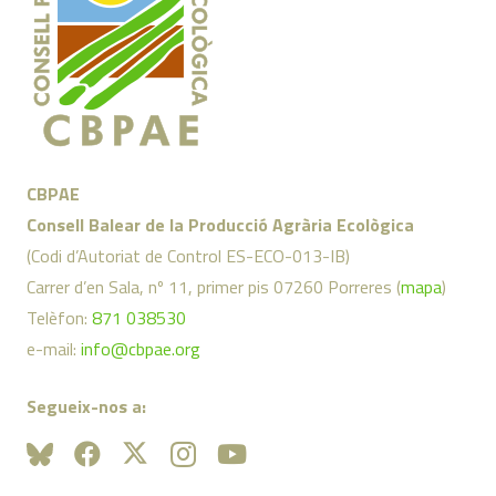
CBPAE
Consell Balear de la Producció Agrària Ecològica
(Codi d’Autoriat de Control ES-ECO-013-IB)
Carrer d’en Sala, nº 11, primer pis 07260 Porreres (
mapa
)
Telèfon:
871 038530
e-mail:
info@cbpae.org
Segueix-nos a: