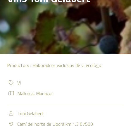
Productors i elaboradors exclusius de vi ecològic.
Vi
Mallorca
,
Manacor
Toni Gelabert
Camí del horts de Llodrà km 1.3 07500