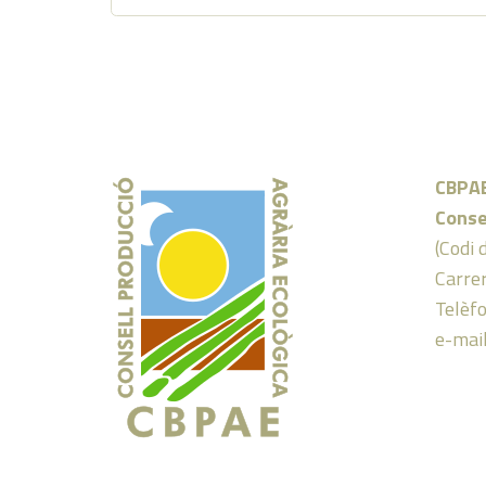
CBPA
Conse
(Codi 
Carrer
Telèf
e-mai