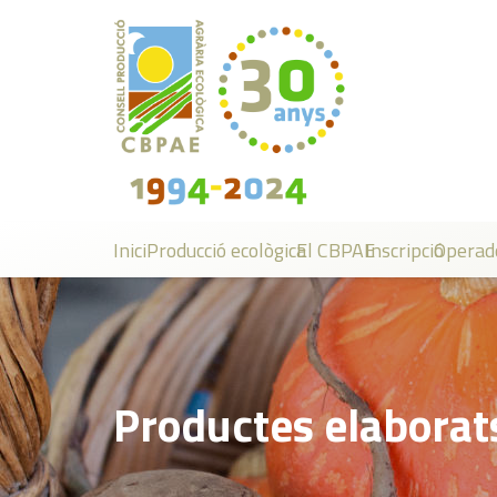
Inici
Producció ecològica
El CBPAE
Inscripció
Operad
Productes elaborat