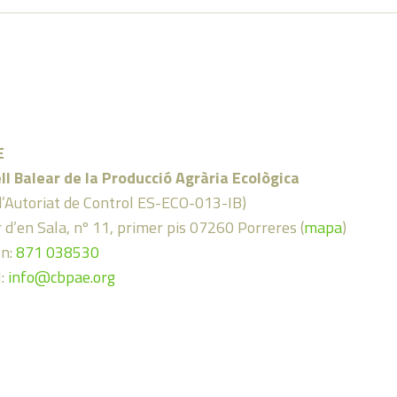
E
ll Balear de la Producció Agrària Ecològica
d’Autoriat de Control ES-ECO-013-IB)
 d’en Sala, nº 11, primer pis 07260 Porreres (
mapa
)
on:
871 038530
l:
info@cbpae.org