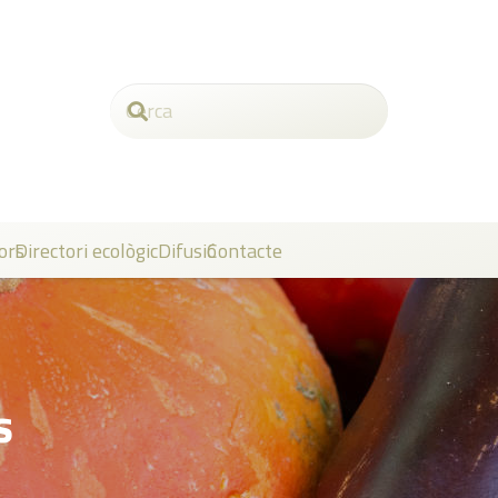
ors
Directori ecològic
Difusió
Contacte
s