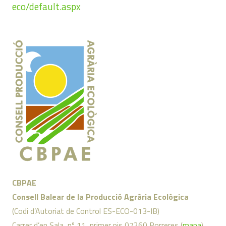
eco/default.aspx
CBPAE
Consell Balear de la Producció Agrària Ecològica
(Codi d’Autoriat de Control ES-ECO-013-IB)
Carrer d’en Sala, nº 11, primer pis 07260 Porreres (
mapa
)