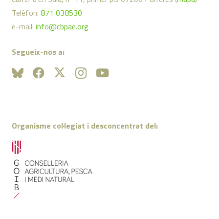
Telèfon:
871 038530
e-mail:
info@cbpae.org
Segueix-nos a:
Organisme col·legiat i desconcentrat del: