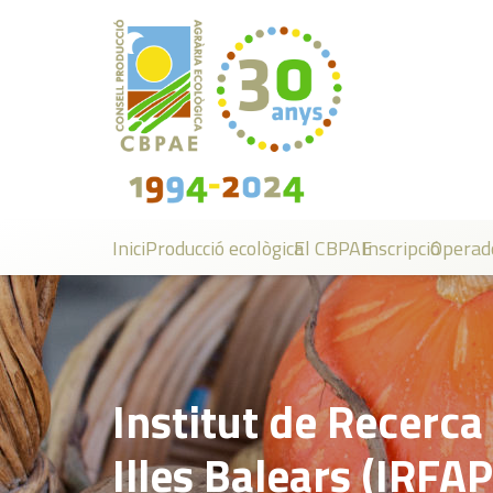
Inici
Producció ecològica
El CBPAE
Inscripció
Operad
Institut de Recerca
Illes Balears (IRFAP