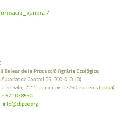
nformacia_general/
E
ll Balear de la Producció Agrària Ecològica
d’Autoriat de Control ES-ECO-013-IB)
 d’en Sala, nº 11, primer pis 07260 Porreres (
mapa
)
on:
871 038530
l:
info@cbpae.org