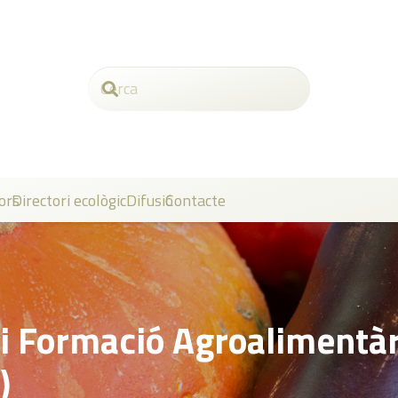
ors
Directori ecològic
Difusió
Contacte
 i Formació Agroalimentàr
)