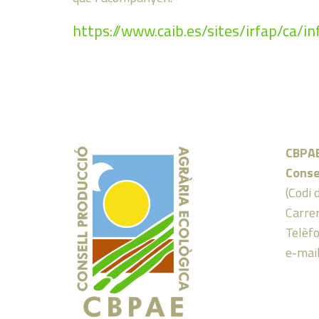
https://www.caib.es/sites/irfap/ca/i
CBPA
Conse
(Codi 
Carrer
Telèf
e-mai