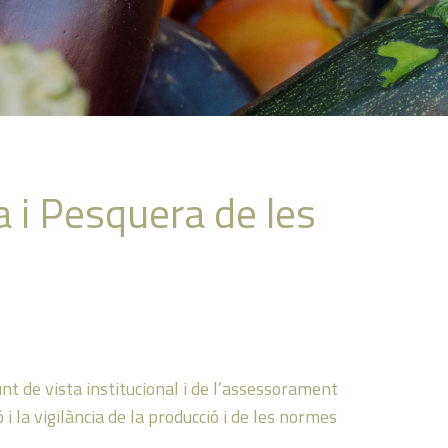
a i Pesquera de les
unt de vista institucional i de l’assessorament
ió i la vigilància de la producció i de les normes