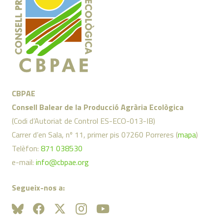
CBPAE
Consell Balear de la Producció Agrària Ecològica
(Codi d’Autoriat de Control ES-ECO-013-IB)
Carrer d’en Sala, nº 11, primer pis 07260 Porreres (
mapa
)
Telèfon:
871 038530
e-mail:
info@cbpae.org
Segueix-nos a: