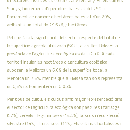
d’hectàrees inscrites és continu, any rere any. En els darrers
5 anys, l’increment d’operadors ha estat del 25%, i
l’increment de nombre d’hectàrees ha estat d’un 29%,
arribant a un total de 29.676,7 hectàrees.
Pel que fa a la significació del sector respecte del total de
la superfície agrícola utilitzada (SAU), a les Illes Balears la
presència de l’agricultura ecològica es del 12,1%. A cada
territori insular les hectàrees d’agricultura ecològica
suposen: a Mallorca un 6,6% de la superfície total, a
Menorca un 7,8%, mentre que a Eivissa tan sols representa
un 0,8% i a Formentera un 0,05%.
Per tipus de cultiu, els cultius amb major representació dins
el sector de l’agricultura ecològica són pastures i farratge
(52%), cereals i lleguminoses (14,5%), boscos i recol•lecció
silvestre (14%) i fruits secs (11%). Els cultius d’hortalisses i