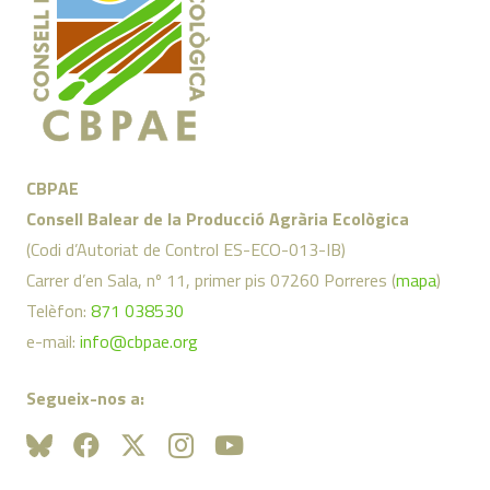
CBPAE
Consell Balear de la Producció Agrària Ecològica
(Codi d’Autoriat de Control ES-ECO-013-IB)
Carrer d’en Sala, nº 11, primer pis 07260 Porreres (
mapa
)
Telèfon:
871 038530
e-mail:
info@cbpae.org
Segueix-nos a: