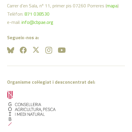
Carrer d’en Sala, nº 11, primer pis 07260 Porreres (
mapa
)
Telèfon:
871 038530
e-mail:
info@cbpae.org
Segueix-nos a:
Organisme col·legiat i desconcentrat del: