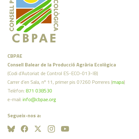
CBPAE
Consell Balear de la Producció Agrària Ecològica
(Codi d’Autoriat de Control ES-ECO-013-IB)
Carrer d’en Sala, nº 11, primer pis 07260 Porreres (
mapa
)
Telèfon:
871 038530
e-mail:
info@cbpae.org
Segueix-nos a: