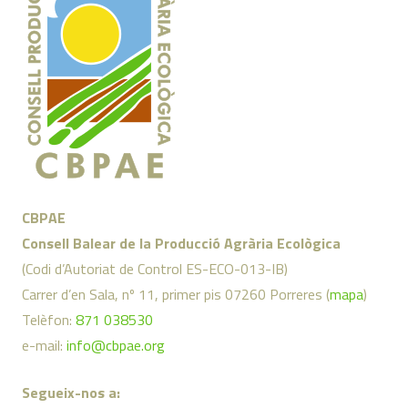
CBPAE
Consell Balear de la Producció Agrària Ecològica
(Codi d’Autoriat de Control ES-ECO-013-IB)
Carrer d’en Sala, nº 11, primer pis 07260 Porreres (
mapa
)
Telèfon:
871 038530
e-mail:
info@cbpae.org
Segueix-nos a: