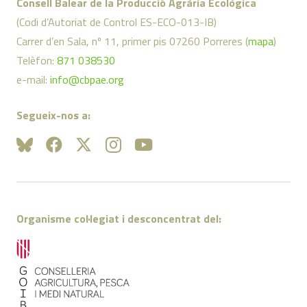
Consell Balear de la Producció Agrària Ecològica
(Codi d’Autoriat de Control ES-ECO-013-IB)
Carrer d’en Sala, nº 11, primer pis 07260 Porreres (
mapa
)
Telèfon:
871 038530
e-mail:
info@cbpae.org
Segueix-nos a:
Organisme col·legiat i desconcentrat del: