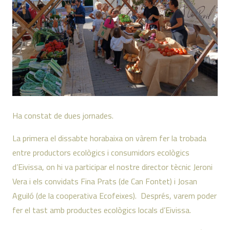
Ha constat de dues jornades.
La primera el dissabte horabaixa on vàrem fer la trobada
entre productors ecològics i consumidors ecològics
d’Eivissa, on hi va participar el nostre director tècnic Jeroni
Vera i els convidats Fina Prats (de Can Fontet) i Josan
Aguiló (de la cooperativa Ecofeixes). Després, varem poder
fer el tast amb productes ecològics locals d’Eivissa.