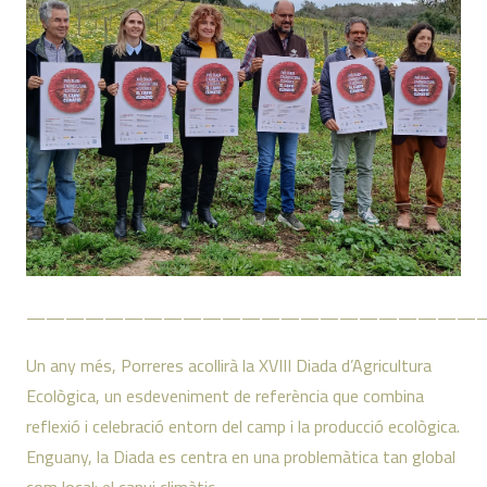
———————————————————————
Un any més, Porreres acollirà la XVIII Diada d’Agricultura
Ecològica, un esdeveniment de referència que combina
reflexió i celebració entorn del camp i la producció ecològica.
Enguany, la Diada es centra en una problemàtica tan global
com local: el canvi climàtic.