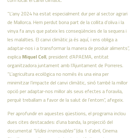
“L’any 2024 ha estat especialment dur per al sector agrari
de Mallorca. Hem perdut bona part de la collita d’oliva i la
vinya fa anys que pateix les conseqüències de la sequera i
les malalties. El canvi climàtic ja és aquí, i ens obliga a
adaptar-nos i a transformar la manera de produir aliments”,
explica
Miquel Coll
, president d’APAEMA, entitat
organitzadora juntament amb l’Ajuntament de Porreres.
“L’agricultura ecològica no només és una eina per
minimitzar l’impacte del canvi climàtic, sinó també la millor
opció per adaptar-nos millor als seus efectes a foravila,
perquè treballam a favor de la salut de l’entorn”, afegeix.
Per aprofundir en aquestes qüestions, el programa inclou
dues cites destacades: d’una banda, la projecció del
documental
“Vides irrenovables”
(dia 1 d’abril, Cinema