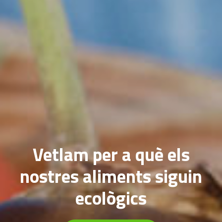
Vetlam per a què els
nostres aliments siguin
ecològics