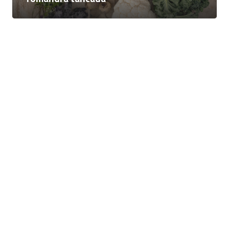
Presentam la nova campanya de
promoció: «Les coses són com són».