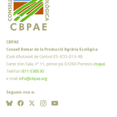
CBPAE
Consell Balear de la Producció Agrària Ecològica
(Codi d’Autoriat de Control ES-ECO-013-IB)
Carrer d’en Sala, nº 11, primer pis 07260 Porreres (
mapa
)
Telèfon:
871 038530
e-mail:
info@cbpae.org
Segueix-nos a: