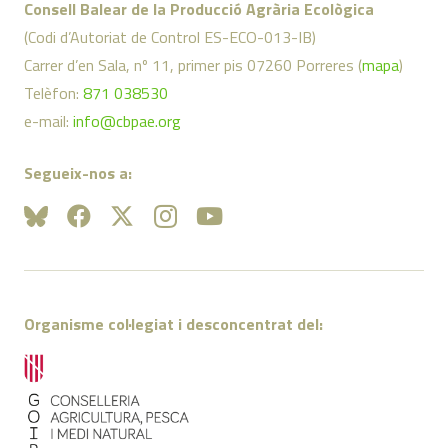
Consell Balear de la Producció Agrària Ecològica
(Codi d’Autoriat de Control ES-ECO-013-IB)
Carrer d’en Sala, nº 11, primer pis 07260 Porreres (
mapa
)
Telèfon:
871 038530
e-mail:
info@cbpae.org
Segueix-nos a:
Organisme col·legiat i desconcentrat del: