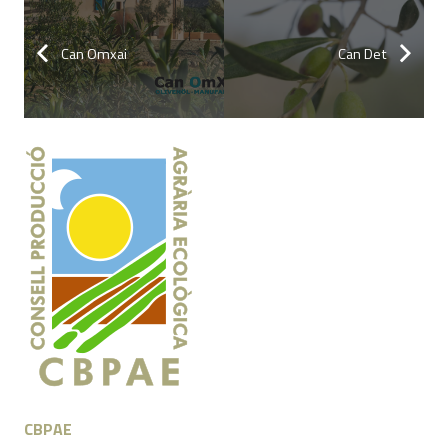
Can Omxai
Can Det
CBPAE