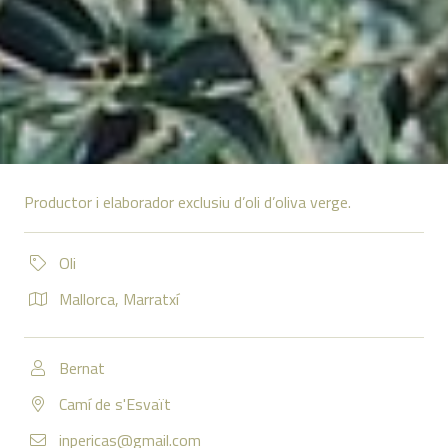
Productor i elaborador exclusiu d’oli d’oliva verge.
Oli
Mallorca
,
Marratxí
Bernat
Camí de s'Esvaït
inpericas@gmail.com