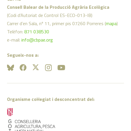
Consell Balear de la Producció Agrària Ecològica
(Codi d’Autoriat de Control ES-ECO-013-IB)
Carrer d’en Sala, nº 11, primer pis 07260 Porreres (
mapa
)
Telèfon:
871 038530
e-mail:
info@cbpae.org
Segueix-nos a:
Organisme col·legiat i desconcentrat del: