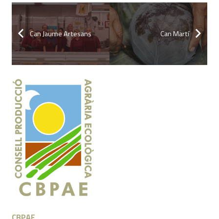
Can Jaume Artesans
Can Martí
CBPAE