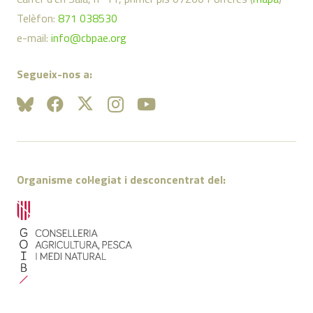
Telèfon:
871 038530
e-mail:
info@cbpae.org
Segueix-nos a:
Organisme col·legiat i desconcentrat del: