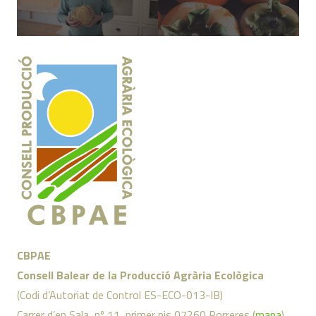
CBPAE
Consell Balear de la Producció Agrària Ecològica
(Codi d’Autoriat de Control ES-ECO-013-IB)
Carrer d’en Sala, nº 11, primer pis 07260 Porreres (
mapa
)