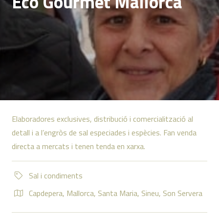
Eco Gourmet Mallorca
Elaboradores exclusives, distribució i comercialització al
detall i a l’engròs de sal especiades i espècies. Fan venda
directa a mercats i tenen tenda en xarxa.
Sal i condiments
Capdepera
,
Mallorca
,
Santa Maria
,
Sineu
,
Son Servera