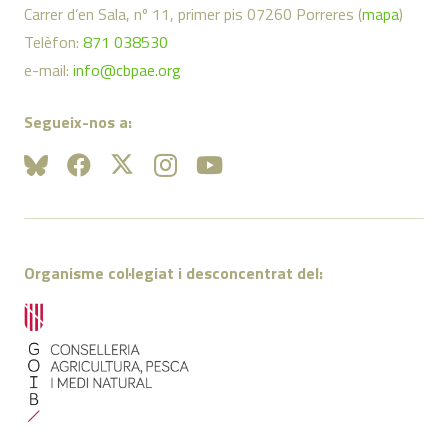
Carrer d’en Sala, nº 11, primer pis 07260 Porreres (
mapa
)
Telèfon:
871 038530
e-mail:
info@cbpae.org
Segueix-nos a:
Organisme col·legiat i desconcentrat del: