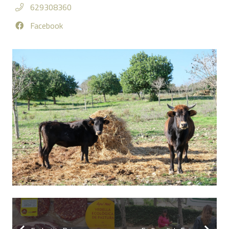
629308360
Facebook