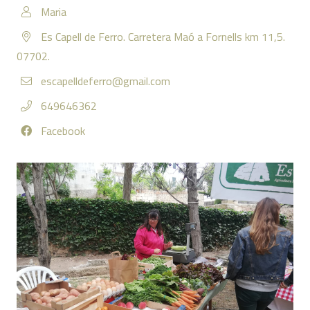
Maria
Es Capell de Ferro. Carretera Maó a Fornells km 11,5.
07702.
escapelldeferro@gmail.com
649646362
Facebook