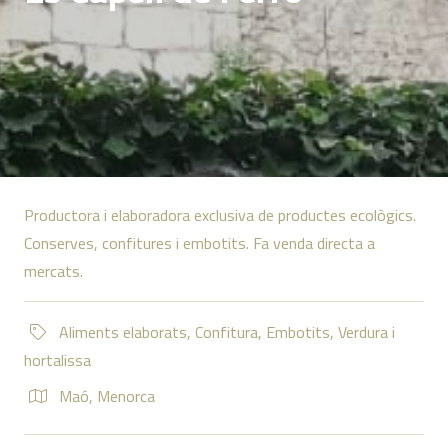
Productora i elaboradora exclusiva de productes ecològics.
Conserves, confitures i embotits. Fa venda directa a
mercats.
Aliments elaborats
,
Confitura
,
Embotits
,
Verdura i
hortalissa
Maó
,
Menorca