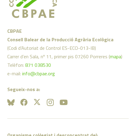
CBPAE
Consell Balear de la Producció Agrària Ecològica
(Codi d’Autoriat de Control ES-ECO-013-IB)
Carrer d’en Sala, nº 11, primer pis 07260 Porreres (
mapa
)
Telèfon:
871 038530
e-mail:
info@cbpae.org
Segueix-nos a:
Organisme col·legiat i desconcentrat del: