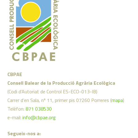
CBPAE
Consell Balear de la Producció Agrària Ecològica
(Codi d’Autoriat de Control ES-ECO-013-IB)
Carrer d’en Sala, nº 11, primer pis 07260 Porreres (
mapa
)
Telèfon:
871 038530
e-mail:
info@cbpae.org
Segueix-nos a: