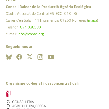
Consell Balear de la Producció Agrària Ecològica
(Codi d’Autoriat de Control ES-ECO-013-IB)
Carrer d’en Sala, nº 11, primer pis 07260 Porreres (
mapa
)
Telèfon:
871 038530
e-mail:
info@cbpae.org
Segueix-nos a:
Organisme col·legiat i desconcentrat del: