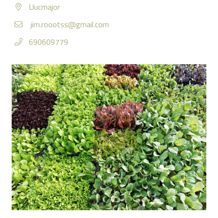
Llucmajor
jim.roootss@gmail.com
690609779