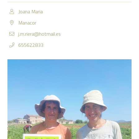
Joana Maria
Manacor
j.m.riera@hotmail.es
655622833